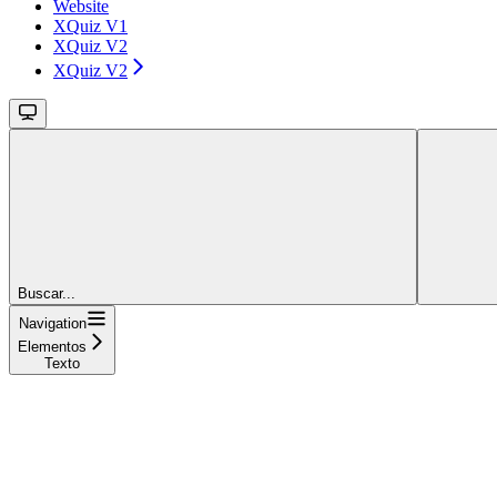
Website
XQuiz V1
XQuiz V2
XQuiz V2
Buscar...
Navigation
Elementos
Texto