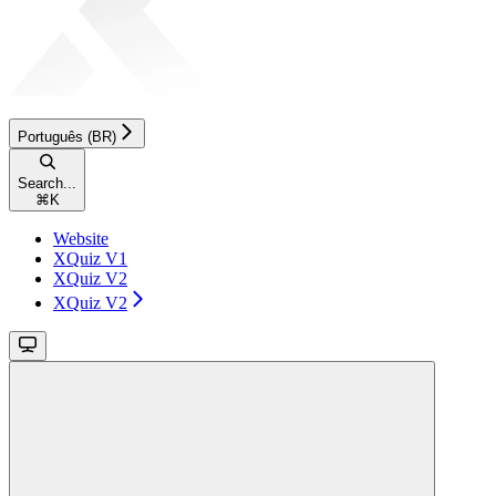
Português (BR)
Search...
⌘
K
Website
XQuiz V1
XQuiz V2
XQuiz V2