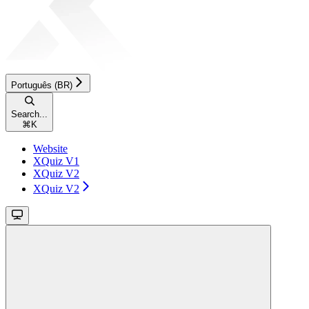
Português (BR)
Search...
⌘
K
Website
XQuiz V1
XQuiz V2
XQuiz V2